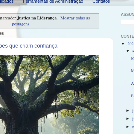
licados
Ferramentas de Administração
Contatos
ASSU
Justiça na Liderança
 marcador
.
Mostrar todas as
postagens
26
CONT
20
▼
sões que criam confiança
▼
M
M
A
P
►
►
►