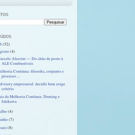
NTOS
EÚDOS
26
(52)
agosto
(4)
arcelo Alecrim — Do chão de posto à
ALE Combustíveis
elhoria Contínua: filosofia, conjunto e
processo ...
dvisory empresarial: decidir bem exige
critério
ais da Melhoria Contínua: Deming e
Ishikawa
julho
(4)
junho
(7)
maio
(8)