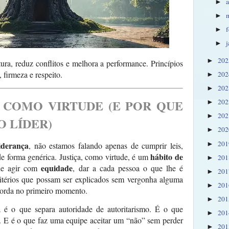
a
►
►
►
►
20
►
ltura, reduz conflitos e melhora a performance. Princípios
 firmeza e respeito.
20
►
20
►
A COMO VIRTUDE (E POR QUE
20
►
20
►
O LÍDER)
20
►
20
liderança
►
, não estamos falando apenas de cumprir leis,
hábito de
 de forma genérica. Justiça, como virtude, é um
20
►
equidade
 de agir com
, dar a cada pessoa o que lhe é
20
►
ritérios que possam ser explicados sem vergonha alguma
20
►
orda no primeiro momento.
20
►
a é o que separa autoridade de autoritarismo. É o que
20
►
. E é o que faz uma equipe aceitar um “não” sem perder
20
►