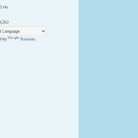
12
(4)
UÇÃO
d by
Translate