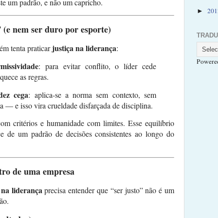
ste um padrão, e não um capricho.
20
►
” (e nem ser duro por esporte)
TRAD
justiça na liderança
ém tenta praticar
:
Powere
rmissividade
: para evitar conflito, o líder cede
quece as regras.
idez cega
: aplica-se a norma sem contexto, sem
 — e isso vira crueldade disfarçada de disciplina.
om critérios e humanidade com limites. Esse equilíbrio
sce de um padrão de decisões consistentes ao longo do
ntro de uma empresa
 na liderança
precisa entender que “ser justo” não é um
ão.