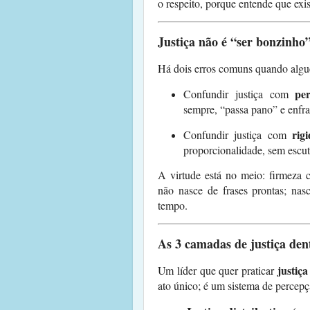
o respeito, porque entende que exi
Justiça não é “ser bonzinho
Há dois erros comuns quando algu
pe
Confundir justiça com
sempre, “passa pano” e enfra
rig
Confundir justiça com
proporcionalidade, sem escuta
A virtude está no meio: firmeza c
não nasce de frases prontas; na
tempo.
As 3 camadas de justiça de
justiça
Um líder que quer praticar
ato único; é um sistema de percepç