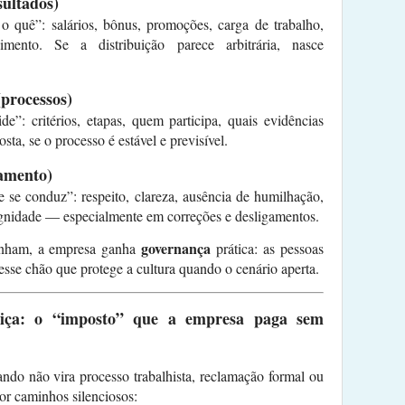
sultados)
o quê”: salários, bônus, promoções, carga de trabalho,
imento. Se a distribuição parece arbitrária, nasce
(processos)
e”: critérios, etapas, quem participa, quais evidências
sta, se o processo é estável e previsível.
tamento)
e se conduz”: respeito, clareza, ausência de humilhação,
gnidade — especialmente em correções e desligamentos.
governança
linham, a empresa ganha
prática: as pessoas
sse chão que protege a cultura quando o cenário aperta.
stiça: o “imposto” que a empresa paga sem
ndo não vira processo trabalhista, reclamação formal ou
por caminhos silenciosos: