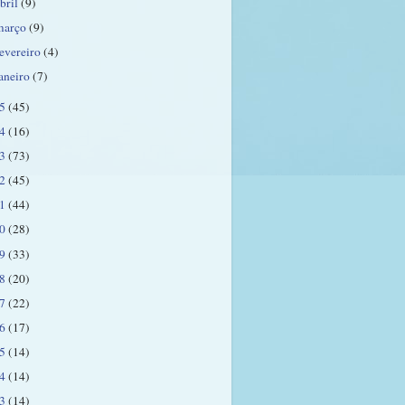
bril
(9)
março
(9)
fevereiro
(4)
janeiro
(7)
25
(45)
24
(16)
23
(73)
22
(45)
21
(44)
20
(28)
19
(33)
18
(20)
17
(22)
16
(17)
15
(14)
14
(14)
13
(14)