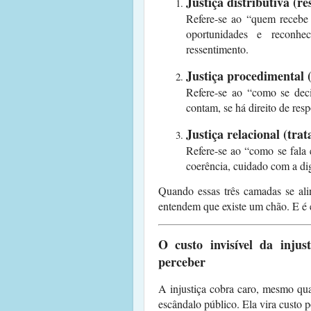
Justiça distributiva (re
Refere-se ao “quem recebe 
oportunidades e reconhec
ressentimento.
Justiça procedimental 
Refere-se ao “como se decid
contam, se há direito de respo
Justiça relacional (tra
Refere-se ao “como se fala 
coerência, cuidado com a di
Quando essas três camadas se a
entendem que existe um chão. E é e
O custo invisível da inju
perceber
A injustiça cobra caro, mesmo qua
escândalo público. Ela vira custo 